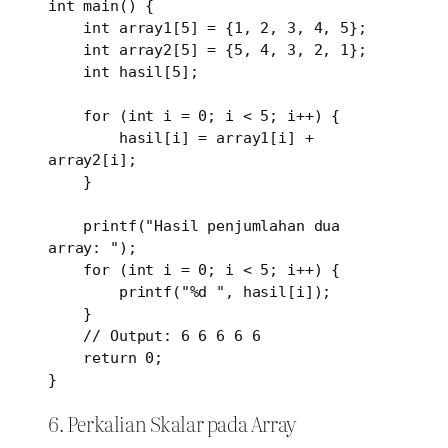
int main() {

    int array1[5] = {1, 2, 3, 4, 5};

    int array2[5] = {5, 4, 3, 2, 1};

    int hasil[5];

    for (int i = 0; i < 5; i++) {

        hasil[i] = array1[i] + 
array2[i];

    }

    printf("Hasil penjumlahan dua 
array: ");

    for (int i = 0; i < 5; i++) {

        printf("%d ", hasil[i]);

    }

    // Output: 6 6 6 6 6

    return 0;

}
6. Perkalian Skalar pada Array