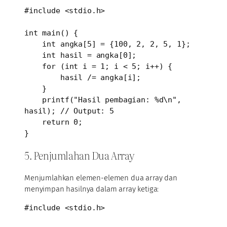
#include <stdio.h>

int main() {

    int angka[5] = {100, 2, 2, 5, 1};

    int hasil = angka[0];

    for (int i = 1; i < 5; i++) {

        hasil /= angka[i];

    }

    printf("Hasil pembagian: %d\n", 
hasil); // Output: 5

    return 0;

}
5. Penjumlahan Dua Array
Menjumlahkan elemen-elemen dua array dan
menyimpan hasilnya dalam array ketiga:
#include <stdio.h>
