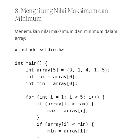
8. Menghitung Nilai Maksimum dan
Minimum
Menemukan nilai maksimum dan minimum dalam
array:
#include <stdio.h>

int main() {

    int array[5] = {3, 1, 4, 1, 5};

    int max = array[0];

    int min = array[0];

    for (int i = 1; i < 5; i++) {

        if (array[i] > max) {

            max = array[i];

        }

        if (array[i] < min) {

            min = array[i];

        }
