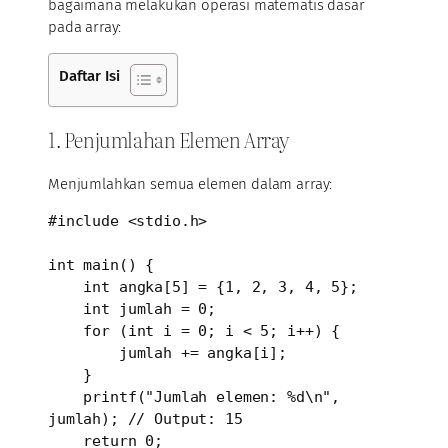
bagaimana melakukan operasi matematis dasar
pada array:
Daftar Isi
1. Penjumlahan Elemen Array
Menjumlahkan semua elemen dalam array:
#include <stdio.h>

int main() {

    int angka[5] = {1, 2, 3, 4, 5};

    int jumlah = 0;

    for (int i = 0; i < 5; i++) {

        jumlah += angka[i];

    }

    printf("Jumlah elemen: %d\n", 
jumlah); // Output: 15

    return 0;
