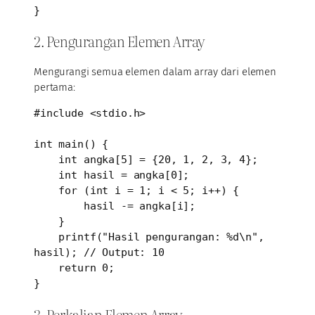
}
2. Pengurangan Elemen Array
Mengurangi semua elemen dalam array dari elemen
pertama:
#include <stdio.h>

int main() {

    int angka[5] = {20, 1, 2, 3, 4};

    int hasil = angka[0];

    for (int i = 1; i < 5; i++) {

        hasil -= angka[i];

    }

    printf("Hasil pengurangan: %d\n", 
hasil); // Output: 10

    return 0;

}
3. Perkalian Elemen Array