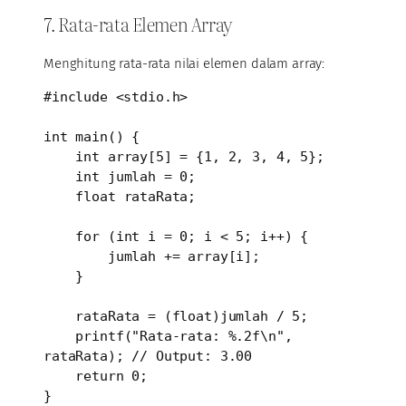
7. Rata-rata Elemen Array
Menghitung rata-rata nilai elemen dalam array:
#include <stdio.h>

int main() {

    int array[5] = {1, 2, 3, 4, 5};

    int jumlah = 0;

    float rataRata;

    for (int i = 0; i < 5; i++) {

        jumlah += array[i];

    }

    rataRata = (float)jumlah / 5;

    printf("Rata-rata: %.2f\n", 
rataRata); // Output: 3.00

    return 0;

}