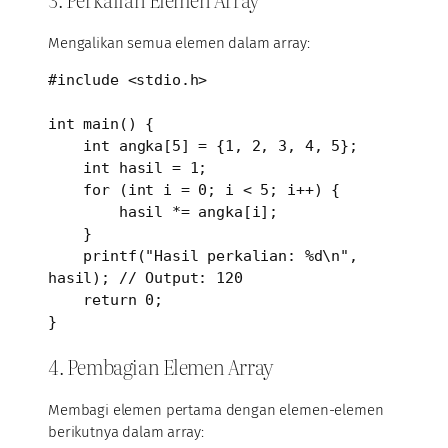
Mengalikan semua elemen dalam array:
#include <stdio.h>

int main() {

    int angka[5] = {1, 2, 3, 4, 5};

    int hasil = 1;

    for (int i = 0; i < 5; i++) {

        hasil *= angka[i];

    }

    printf("Hasil perkalian: %d\n", 
hasil); // Output: 120

    return 0;

}
4. Pembagian Elemen Array
Membagi elemen pertama dengan elemen-elemen
berikutnya dalam array: