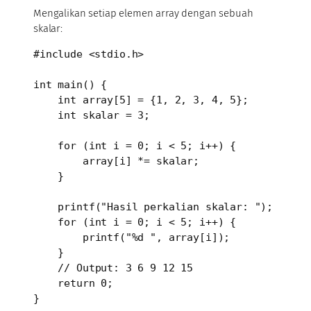
Mengalikan setiap elemen array dengan sebuah
skalar:
#include <stdio.h>

int main() {

    int array[5] = {1, 2, 3, 4, 5};

    int skalar = 3;

    for (int i = 0; i < 5; i++) {

        array[i] *= skalar;

    }

    printf("Hasil perkalian skalar: ");

    for (int i = 0; i < 5; i++) {

        printf("%d ", array[i]);

    }

    // Output: 3 6 9 12 15

    return 0;

}