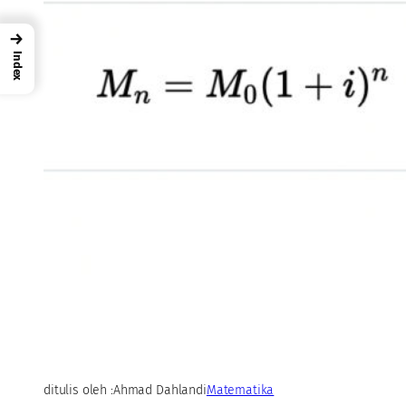
→
Index
ditulis oleh :
Ahmad Dahlan
di
Matematika