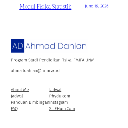
Modul Fisika Statistik
June 19, 2026
Program Studi Pendidikan Fisika, FMIPA UNM
ahmaddahlan@unm.ac.id
About Me
Jadwal
Jadwal
Phydu.com
Panduan Bimbingan
Instagram
FAQ
SciEHum.Com