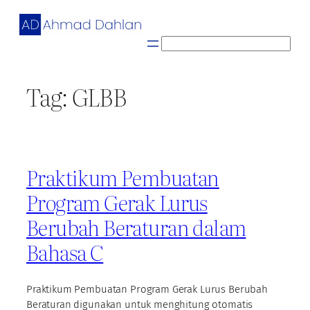
Skip
to
content
S
e
a
Tag:
GLBB
r
c
h
Praktikum Pembuatan
Program Gerak Lurus
Berubah Beraturan dalam
Bahasa C
Praktikum Pembuatan Program Gerak Lurus Berubah
Beraturan digunakan untuk menghitung otomatis