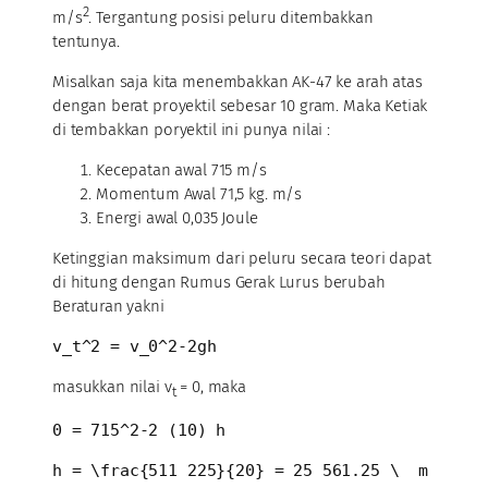
2
m/s
. Tergantung posisi peluru ditembakkan
tentunya.
Misalkan saja kita menembakkan AK-47 ke arah atas
dengan berat proyektil sebesar 10 gram. Maka Ketiak
di tembakkan poryektil ini punya nilai :
Kecepatan awal 715 m/s
Momentum Awal 71,5 kg. m/s
Energi awal 0,035 Joule
Ketinggian maksimum dari peluru secara teori dapat
di hitung dengan Rumus Gerak Lurus berubah
Beraturan yakni
v_t^2 = v_0^2-2gh
masukkan nilai v
= 0, maka
t
0 = 715^2-2 (10) h
h = \frac{511 225}{20} = 25 561.25 \  m