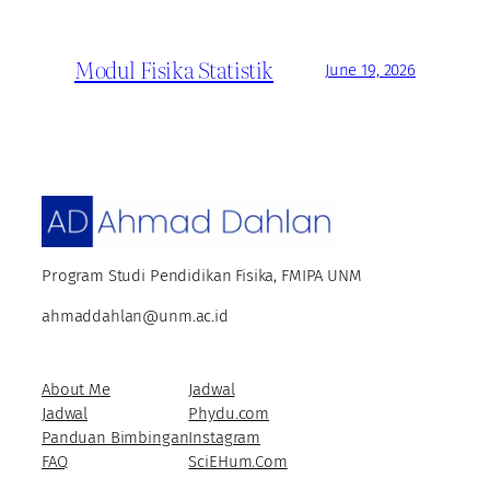
Modul Fisika Statistik
June 19, 2026
Program Studi Pendidikan Fisika, FMIPA UNM
ahmaddahlan@unm.ac.id
About Me
Jadwal
Jadwal
Phydu.com
Panduan Bimbingan
Instagram
FAQ
SciEHum.Com